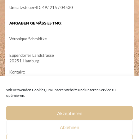
Umsatzsteuer-ID: 49/ 215 / 04530
ANGABEN GEMÄSS §5 TMG
:
Véronique Schmidtke
Eppendorfer Landstrasse
20251 Hamburg
Kontakt:
Telefon: +49 - 176 - 236 14 387
E-Mail: hp-therapie@gmx.de
Wir verwenden Cookies, um unsere Website und unseren Service zu
optimieren.
Verbraucherstreitbeilegung/Universalschlichtungsstelle
:
Akzeptieren
Wir sind nicht bereit oder verpflichtet, an Streitbeilegungsverfahren
vor einerVerbraucherschlichtungsstelle teilzunehmen.
Ablehnen
Copyright © Veronique Schmidtke 2022